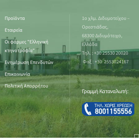
Προϊόντα
1ο χλμ. Διδυμοτείχου –
Ορεστιάδας,
Εταιρεία
68300 Διδυμότειχο,
Οι φάρμες "Ελληνική
Ελλάδα
κτηνοτροφία"
Τηλ. : +30 25530 20020
Φαξ : +30 2553024167
Ενημέρωση Επενδυτών
Επικοινωνία
Πολιτική Απορρήτου
Γραμμή Καταναλωτή: