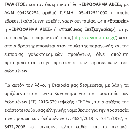
ΓΑΛΑΚΤΟΣ»
και τον διακριτικό τίτλο
«ΕΒΡΟΦΑΡΜΑ ΑΒΕΕ»,
με
ΑΦΜ 094230284, αριθμό Γ.Ε.ΜΗ.: 054412521000, η οποία
εδρεύει
(καλούμενη εφεξής, χάριν συντομίας, ως η
«Εταιρεία»
ή
«ΕΒΡΟΦΑΡΜΑ ΑΒΕΕ»
ή
«Υπεύθυνος Επεξεργασίας»
), στην
οποία ανήκει ο παρών ιστότοπος (
https://evrofarma.gr/
) και η
οποία δραστηριοποιείται στον τομέα της παραγωγής και της
εμπορίας γαλακτοκομικών προϊόντων, δίνει απόλυτη
προτεραιότητα στην προστασία των προσωπικών σας
δεδομένων.
Για αυτόν τον λόγο, η Εταιρεία μας δεσμεύεται, με βάση τα
οριζόμενα στον Γενικό Κανονισμό για την Προστασία των
Δεδομένων (EE) 2016/679 (εφεξής «ΓΚΠΔ»), τις διατάξεις της
εκάστοτε ισχύουσας ελληνικής νομοθεσίας για την προστασία
των προσωπικών δεδομένων (ν. 4624/2019, ν. 2472/1997, ν.
3471/2006, ως ισχύουν, κ.λπ.) καθώς και τις σχετικές