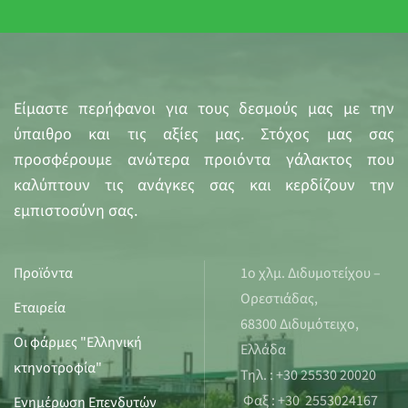
Είμαστε περήφανοι για τους δεσμούς μας με την
ύπαιθρο και τις αξίες μας. Στόχος μας σας
προσφέρουμε ανώτερα προιόντα γάλακτος που
καλύπτουν τις ανάγκες σας και κερδίζουν την
εμπιστοσύνη σας.
Προϊόντα
1ο χλμ. Διδυμοτείχου –
Ορεστιάδας,
Εταιρεία
68300 Διδυμότειχο,
Οι φάρμες "Ελληνική
Ελλάδα
κτηνοτροφία"
Τηλ. : +30 25530 20020
Φαξ : +30 2553024167
Ενημέρωση Επενδυτών