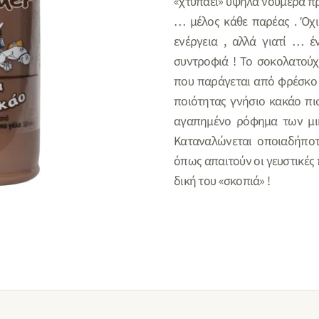
«χτυπάει» υψηλά νούμερα προ
… μέλος κάθε παρέας . Όχι
ενέργεια , αλλά γιατί … έ
συντροφιά ! Το σοκολατούχ
που παράγεται από φρέσκο
ποιότητας γνήσιο κακάο πι
αγαπημένο ρόφημα των μικ
Καταναλώνεται οποιαδήποτ
όπως απαιτούν οι γευστικές
δική του «σκοπιά» !