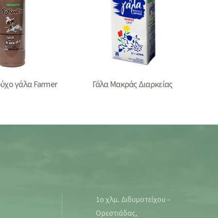
ύχο γάλα Farmer
Γάλα Mακράς Διαρκείας
1ο χλμ. Διδυμοτείχου –
Ορεστιάδας,