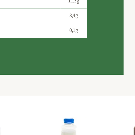
11,3g
3,4g
0,1g