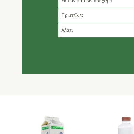
Eκ των οποίων σάκχαρα
Πρωτεϊνες
Αλάτι