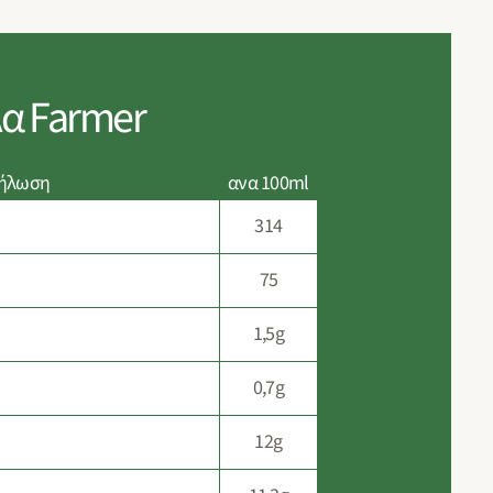
α Farmer
Δήλωση
ανα 100ml
314
75
1,5g
0,7g
12g